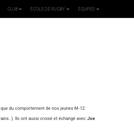
CLUB
ÉCOLE DE RUGBY
ÉQUIPES
ts que du comportement de nos jeunes M-12.
ains...). Ils ont aussi croisé et échangé avec
Joe